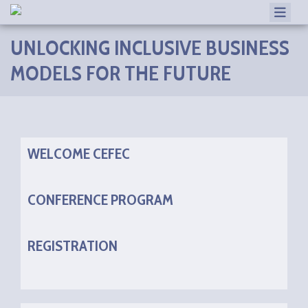
HOME
UNLOCKING INCLUSIVE BUSINESS
WELCOME CEFEC
MODELS FOR THE FUTURE
CONFERENCE PROGRAM
CEFEC ACADEMY
JOURNEY
WELCOME CEFEC
ACCOMODATION
CONFERENCE PROGRAM
GOOD TO KNOW
SPEAKERS AND CONTRIBUTORS
REGISTRATION
LEGAL NOTICE